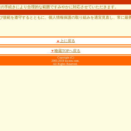
定の手続きにより合理的な範囲ですみやかに対応させていただきます。
及び規範を遵守するとともに、個人情報保護の取り組みを適宜見直し、常に最
▲
上に戻る
▼
喰蔵TOPへ戻る
Copyright (C)
2005-2018 ku-zou.com.
All Rights Reserved.