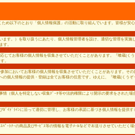
ただくため以下のとおり「個人情報保護」の活動に取り組んでいます。皆様が安心
いいます。）を取り扱うにあたり、個人情報管理者を設け、適切な管理を実施し
ります。
必要に応じてお客様の個人情報を収集させていただくことがあります。『喰蔵(
ます。
応募や参加においてお客様の個人情報を収集させていただくことがあります。その目
への個人情報の提供・登録は全てお客様の任意です。ゆえに、『喰蔵(くうぞう
の事情（個人を特定しない収集ﾃﾞｰﾀ等や法的権限により開示の要求をされた
ﾞｲﾄﾞﾗｲﾝに沿って適切に管理し、お客様の承諾に基づき個人情報を提供する出
ﾞﾈｽﾊﾟｰﾄﾅｰの商品及びｻｰﾋﾞｽ等の情報を電子ﾒｰﾙなどでお送りさせてい