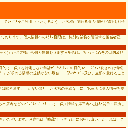
してｻｰﾋﾞｽをご利用いただけるよう、お客様に関わる個人情報の保護を社会
ております。個人情報へのｱｸｾｽ権限は、特別な業務を管理する担当者及
くうぞう)』がお客様から個人情報を収集する場合は、あらかじめその目的及び
的は、個人を特定しない集計ﾃﾞｰﾀとしての目的や、ｾｸﾞﾒﾝﾄ化された情報
)』が求める情報の提供がない場合、一部のｻｰﾋﾞｽ及び、全部を受けること
場合は除きます。）がない限り、お客様の承諾なしに、第三者に個人情報を提
店者などのﾋﾞｼﾞﾈｽﾊﾟｰﾄﾅｰには、個人情報を第三者へ提供･開示・漏洩し
ただく場合がございます。お客様は『喰蔵(くうぞう)』にお申し出いただければ、こ