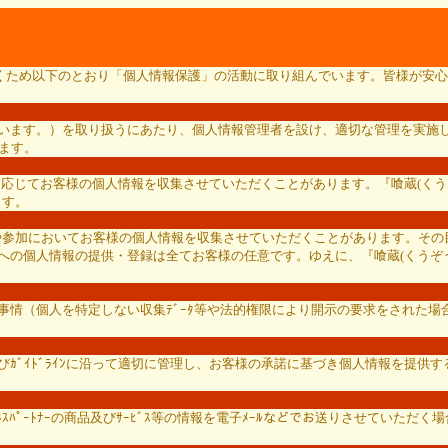
ただくため以下のとおり「個人情報保護」の活動に取り組んでいます。皆様が安心
いいます。）を取り扱うにあたり、個人情報管理者を設け、適切な管理を実施し
ります。
必要に応じてお客様の個人情報を収集させていただくことがあります。『喰蔵(
ます。
応募や参加においてお客様の個人情報を収集させていただくことがあります。その目
への個人情報の提供・登録は全てお客様の任意です。ゆえに、『喰蔵(くうぞう
の事情（個人を特定しない収集ﾃﾞｰﾀ等や法的権限により開示の要求をされた
ﾞｲﾄﾞﾗｲﾝに沿って適切に管理し、お客様の承諾に基づき個人情報を提供する出
ﾞﾈｽﾊﾟｰﾄﾅｰの商品及びｻｰﾋﾞｽ等の情報を電子ﾒｰﾙなどでお送りさせてい