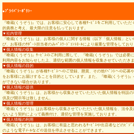
●ﾌﾟﾗｲﾊﾞｼｰﾎﾟﾘｼｰ
『喰蔵(くうぞう)』では、お客様に安心して各種ｻｰﾋﾞｽをご利用してい
的責務と考え、最大限の注意を払っております。
▼社内管理
『喰蔵(くうぞう)』は、お客様の個人に関する情報（以下「個人情報」と
び、お客様のｻﾎﾟｰﾄ担当者のみﾊﾟｽﾜｰﾄﾞｺﾝﾄﾛｰﾙにより厳重な管理をしてお
▼個人情報の収集
『喰蔵(くうぞう)』ｻｰﾋﾞｽのご利用に際して、『喰蔵(くうぞう)』では
利用内容をお知らせした上、適切な範囲の個人情報を収集させていただき
▼個人情報の目的
『喰蔵(くうぞう)』が各種ｻｰﾋﾞｽへのご登録、懸賞、その他ｲﾍﾞﾝﾄへの
をお客様にお届けすることを目的としています。また、『喰蔵(くうぞう)』
ができない場合があります。
▼個人情報の提供
『喰蔵(くうぞう)』は、お客様から収集させていただいた個人情報を特設
供及び開示等は致しません。
▼個人情報の管理
『喰蔵(くうぞう)』はお客様から収集させていただいた個人情報を、法令及びｶ
ないよう契約によって義務付け、適切な管理を実施しております。
▼個人情報の利用
『喰蔵(くうぞう)』は、お客様に有益と思われるｻｰﾋﾞｽや出店者などのﾋﾞｼ
のような電子ﾒｰﾙなどの送信を停止させることができます。