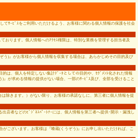
してｻｰﾋﾞｽをご利用いただけるよう、お客様に関わる個人情報の保護を社会
ております。個人情報へのｱｸｾｽ権限は、特別な業務を管理する担当者及
くうぞう)』がお客様から個人情報を収集する場合は、あらかじめその目的及び
的は、個人を特定しない集計ﾃﾞｰﾀとしての目的や、ｾｸﾞﾒﾝﾄ化された情報
)』が求める情報の提供がない場合、一部のｻｰﾋﾞｽ及び、全部を受けること
場合は除きます。）がない限り、お客様の承諾なしに、第三者に個人情報を提
店者などのﾋﾞｼﾞﾈｽﾊﾟｰﾄﾅｰには、個人情報を第三者へ提供･開示・漏洩し
ただく場合がございます。お客様は『喰蔵(くうぞう)』にお申し出いただければ、こ