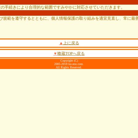
定の手続きにより合理的な範囲ですみやかに対応させていただきます。
及び規範を遵守するとともに、個人情報保護の取り組みを適宜見直し、常に最
▲
上に戻る
▼
喰蔵TOPへ戻る
Copyright (C)
2005-2018 ku-zou.com.
All Rights Reserved.