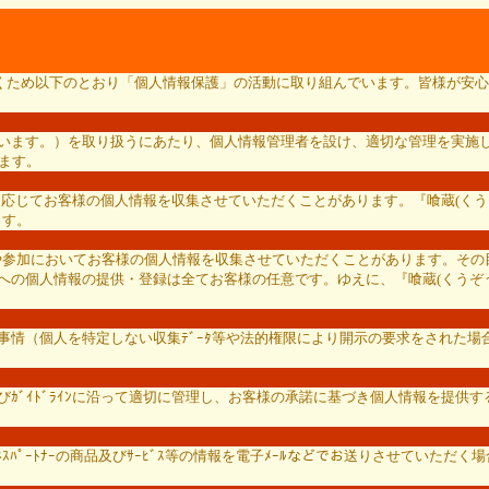
ただくため以下のとおり「個人情報保護」の活動に取り組んでいます。皆様が安心
いいます。）を取り扱うにあたり、個人情報管理者を設け、適切な管理を実施し
ります。
必要に応じてお客様の個人情報を収集させていただくことがあります。『喰蔵(
ます。
応募や参加においてお客様の個人情報を収集させていただくことがあります。その目
への個人情報の提供・登録は全てお客様の任意です。ゆえに、『喰蔵(くうぞう
の事情（個人を特定しない収集ﾃﾞｰﾀ等や法的権限により開示の要求をされた
ﾞｲﾄﾞﾗｲﾝに沿って適切に管理し、お客様の承諾に基づき個人情報を提供する出
ﾞﾈｽﾊﾟｰﾄﾅｰの商品及びｻｰﾋﾞｽ等の情報を電子ﾒｰﾙなどでお送りさせてい