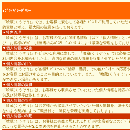
●ﾌﾟﾗｲﾊﾞｼｰﾎﾟﾘｼｰ
『喰蔵(くうぞう)』では、お客様に安心して各種ｻｰﾋﾞｽをご利用してい
的責務と考え、最大限の注意を払っております。
▼社内管理
『喰蔵(くうぞう)』は、お客様の個人に関する情報（以下「個人情報」と
び、お客様のｻﾎﾟｰﾄ担当者のみﾊﾟｽﾜｰﾄﾞｺﾝﾄﾛｰﾙにより厳重な管理をしてお
▼個人情報の収集
『喰蔵(くうぞう)』ｻｰﾋﾞｽのご利用に際して、『喰蔵(くうぞう)』では
利用内容をお知らせした上、適切な範囲の個人情報を収集させていただき
▼個人情報の目的
『喰蔵(くうぞう)』が各種ｻｰﾋﾞｽへのご登録、懸賞、その他ｲﾍﾞﾝﾄへの
をお客様にお届けすることを目的としています。また、『喰蔵(くうぞう)』
ができない場合があります。
▼個人情報の提供
『喰蔵(くうぞう)』は、お客様から収集させていただいた個人情報を特設
供及び開示等は致しません。
▼個人情報の管理
『喰蔵(くうぞう)』はお客様から収集させていただいた個人情報を、法令及びｶ
ないよう契約によって義務付け、適切な管理を実施しております。
▼個人情報の利用
『喰蔵(くうぞう)』は、お客様に有益と思われるｻｰﾋﾞｽや出店者などのﾋﾞｼ
のような電子ﾒｰﾙなどの送信を停止させることができます。