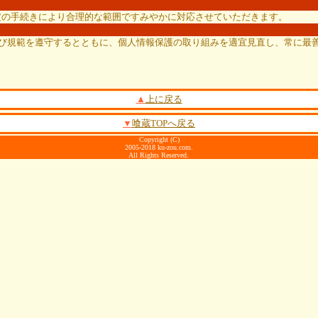
定の手続きにより合理的な範囲ですみやかに対応させていただきます。
及び規範を遵守するとともに、個人情報保護の取り組みを適宜見直し、常に最
▲
上に戻る
▼
喰蔵TOPへ戻る
Copyright (C)
2005-2018 ku-zou.com.
All Rights Reserved.