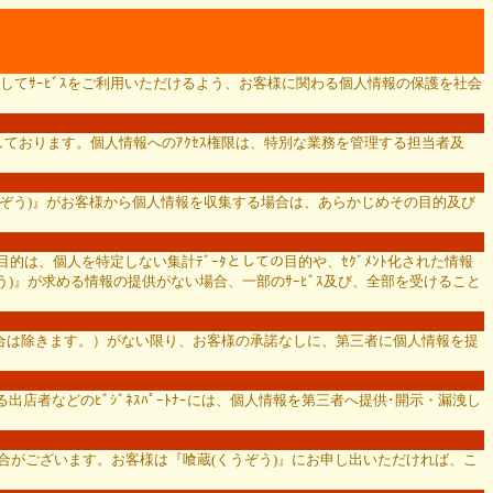
してｻｰﾋﾞｽをご利用いただけるよう、お客様に関わる個人情報の保護を社会
ております。個人情報へのｱｸｾｽ権限は、特別な業務を管理する担当者及
くうぞう)』がお客様から個人情報を収集する場合は、あらかじめその目的及び
的は、個人を特定しない集計ﾃﾞｰﾀとしての目的や、ｾｸﾞﾒﾝﾄ化された情報
)』が求める情報の提供がない場合、一部のｻｰﾋﾞｽ及び、全部を受けること
場合は除きます。）がない限り、お客様の承諾なしに、第三者に個人情報を提
店者などのﾋﾞｼﾞﾈｽﾊﾟｰﾄﾅｰには、個人情報を第三者へ提供･開示・漏洩し
ただく場合がございます。お客様は『喰蔵(くうぞう)』にお申し出いただければ、こ