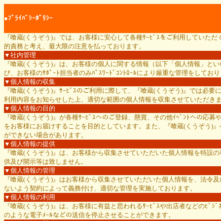
●ﾌﾟﾗｲﾊﾞｼｰﾎﾟﾘｼｰ
『喰蔵(くうぞう)』では、お客様に安心して各種ｻｰﾋﾞｽをご利用してい
的責務と考え、最大限の注意を払っております。
▼社内管理
『喰蔵(くうぞう)』は、お客様の個人に関する情報（以下「個人情報」と
び、お客様のｻﾎﾟｰﾄ担当者のみﾊﾟｽﾜｰﾄﾞｺﾝﾄﾛｰﾙにより厳重な管理をしてお
▼個人情報の収集
『喰蔵(くうぞう)』ｻｰﾋﾞｽのご利用に際して、『喰蔵(くうぞう)』では
利用内容をお知らせした上、適切な範囲の個人情報を収集させていただき
▼個人情報の目的
『喰蔵(くうぞう)』が各種ｻｰﾋﾞｽへのご登録、懸賞、その他ｲﾍﾞﾝﾄへの
をお客様にお届けすることを目的としています。また、『喰蔵(くうぞう)』
ができない場合があります。
▼個人情報の提供
『喰蔵(くうぞう)』は、お客様から収集させていただいた個人情報を特設
供及び開示等は致しません。
▼個人情報の管理
『喰蔵(くうぞう)』はお客様から収集させていただいた個人情報を、法令及びｶ
ないよう契約によって義務付け、適切な管理を実施しております。
▼個人情報の利用
『喰蔵(くうぞう)』は、お客様に有益と思われるｻｰﾋﾞｽや出店者などのﾋﾞｼ
のような電子ﾒｰﾙなどの送信を停止させることができます。