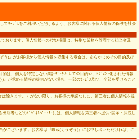
してｻｰﾋﾞｽをご利用いただけるよう、お客様に関わる個人情報の保護を社会
ております。個人情報へのｱｸｾｽ権限は、特別な業務を管理する担当者及
くうぞう)』がお客様から個人情報を収集する場合は、あらかじめその目的及び
的は、個人を特定しない集計ﾃﾞｰﾀとしての目的や、ｾｸﾞﾒﾝﾄ化された情報
)』が求める情報の提供がない場合、一部のｻｰﾋﾞｽ及び、全部を受けること
場合は除きます。）がない限り、お客様の承諾なしに、第三者に個人情報を提
店者などのﾋﾞｼﾞﾈｽﾊﾟｰﾄﾅｰには、個人情報を第三者へ提供･開示・漏洩し
ただく場合がございます。お客様は『喰蔵(くうぞう)』にお申し出いただければ、こ