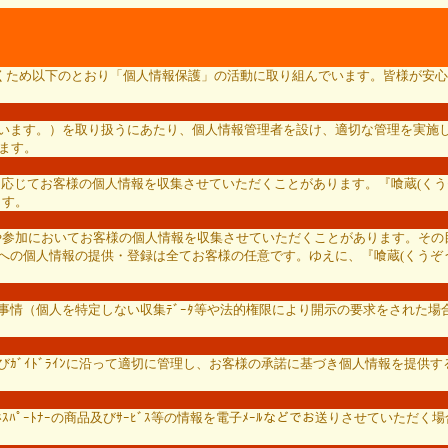
ただくため以下のとおり「個人情報保護」の活動に取り組んでいます。皆様が安心
いいます。）を取り扱うにあたり、個人情報管理者を設け、適切な管理を実施し
ります。
必要に応じてお客様の個人情報を収集させていただくことがあります。『喰蔵(
ます。
応募や参加においてお客様の個人情報を収集させていただくことがあります。その目
への個人情報の提供・登録は全てお客様の任意です。ゆえに、『喰蔵(くうぞう
の事情（個人を特定しない収集ﾃﾞｰﾀ等や法的権限により開示の要求をされた
ﾞｲﾄﾞﾗｲﾝに沿って適切に管理し、お客様の承諾に基づき個人情報を提供する出
ﾞﾈｽﾊﾟｰﾄﾅｰの商品及びｻｰﾋﾞｽ等の情報を電子ﾒｰﾙなどでお送りさせてい