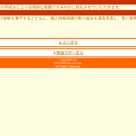
定の手続きにより合理的な範囲ですみやかに対応させていただきます。
及び規範を遵守するとともに、個人情報保護の取り組みを適宜見直し、常に最
▲
上に戻る
▼
喰蔵TOPへ戻る
Copyright (C)
2005-2018 ku-zou.com.
All Rights Reserved.