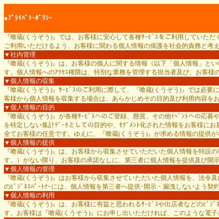
●ﾌﾟﾗｲﾊﾞｼｰﾎﾟﾘｼｰ
『喰蔵(くうぞう)』では、お客様に安心して各種ｻｰﾋﾞｽをご利用していた
ご利用いただけるよう、お客様に関わる個人情報の保護を社会的責務と考
▼社内管理
『喰蔵(くうぞう)』は、お客様の個人に関する情報（以下「個人情報」と
す。個人情報へのｱｸｾｽ権限は、特別な業務を管理する担当者及び、お客様のｻﾎﾟ
▼個人情報の収集
『喰蔵(くうぞう)』ｻｰﾋﾞｽのご利用に際して、『喰蔵(くうぞう)』では
客様から個人情報を収集する場合は、あらかじめその目的及び利用内容を
▼個人情報の目的
『喰蔵(くうぞう)』が各種ｻｰﾋﾞｽへのご登録、懸賞、その他ｲﾍﾞﾝﾄへ
を特定しない集計ﾃﾞｰﾀとしての目的や、ｾｸﾞﾒﾝﾄ化された情報をお客様
全てお客様の任意です。ゆえに、『喰蔵(くうぞう)』が求める情報の提供が
▼個人情報の提供
『喰蔵(くうぞう)』は、お客様から収集させていただいた個人情報を特設の
す。）がない限り、お客様の承諾なしに、第三者に個人情報を提供及び開
▼個人情報の管理
『喰蔵(くうぞう)』はお客様から収集させていただいた個人情報を、法令及び
のﾋﾞｼﾞﾈｽﾊﾟｰﾄﾅｰには、個人情報を第三者へ提供･開示・漏洩しないよ
▼個人情報の利用
『喰蔵(くうぞう)』は、お客様に有益と思われるｻｰﾋﾞｽや出店者などのﾋﾞｼﾞ
す。お客様は『喰蔵(くうぞう)』にお申し出いただければ、このような電子