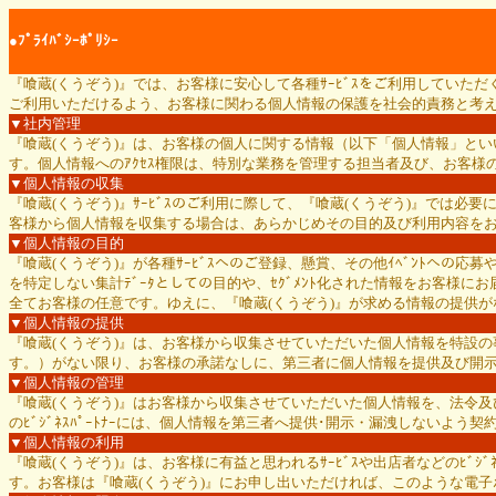
●ﾌﾟﾗｲﾊﾞｼｰﾎﾟﾘｼｰ
『喰蔵(くうぞう)』では、お客様に安心して各種ｻｰﾋﾞｽをご利用していた
ご利用いただけるよう、お客様に関わる個人情報の保護を社会的責務と考
▼社内管理
『喰蔵(くうぞう)』は、お客様の個人に関する情報（以下「個人情報」と
す。個人情報へのｱｸｾｽ権限は、特別な業務を管理する担当者及び、お客様のｻﾎﾟ
▼個人情報の収集
『喰蔵(くうぞう)』ｻｰﾋﾞｽのご利用に際して、『喰蔵(くうぞう)』では
客様から個人情報を収集する場合は、あらかじめその目的及び利用内容を
▼個人情報の目的
『喰蔵(くうぞう)』が各種ｻｰﾋﾞｽへのご登録、懸賞、その他ｲﾍﾞﾝﾄへ
を特定しない集計ﾃﾞｰﾀとしての目的や、ｾｸﾞﾒﾝﾄ化された情報をお客様
全てお客様の任意です。ゆえに、『喰蔵(くうぞう)』が求める情報の提供が
▼個人情報の提供
『喰蔵(くうぞう)』は、お客様から収集させていただいた個人情報を特設の
す。）がない限り、お客様の承諾なしに、第三者に個人情報を提供及び開
▼個人情報の管理
『喰蔵(くうぞう)』はお客様から収集させていただいた個人情報を、法令及び
のﾋﾞｼﾞﾈｽﾊﾟｰﾄﾅｰには、個人情報を第三者へ提供･開示・漏洩しないよ
▼個人情報の利用
『喰蔵(くうぞう)』は、お客様に有益と思われるｻｰﾋﾞｽや出店者などのﾋﾞｼﾞ
す。お客様は『喰蔵(くうぞう)』にお申し出いただければ、このような電子