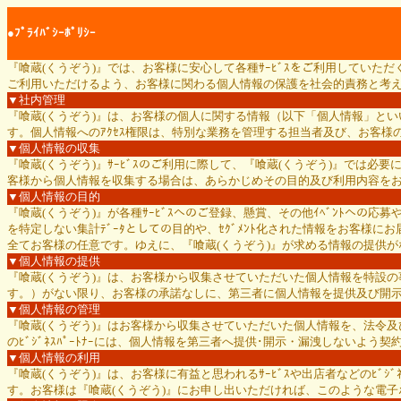
●ﾌﾟﾗｲﾊﾞｼｰﾎﾟﾘｼｰ
『喰蔵(くうぞう)』では、お客様に安心して各種ｻｰﾋﾞｽをご利用していた
ご利用いただけるよう、お客様に関わる個人情報の保護を社会的責務と考
▼社内管理
『喰蔵(くうぞう)』は、お客様の個人に関する情報（以下「個人情報」と
す。個人情報へのｱｸｾｽ権限は、特別な業務を管理する担当者及び、お客様のｻﾎﾟ
▼個人情報の収集
『喰蔵(くうぞう)』ｻｰﾋﾞｽのご利用に際して、『喰蔵(くうぞう)』では
客様から個人情報を収集する場合は、あらかじめその目的及び利用内容を
▼個人情報の目的
『喰蔵(くうぞう)』が各種ｻｰﾋﾞｽへのご登録、懸賞、その他ｲﾍﾞﾝﾄへ
を特定しない集計ﾃﾞｰﾀとしての目的や、ｾｸﾞﾒﾝﾄ化された情報をお客様
全てお客様の任意です。ゆえに、『喰蔵(くうぞう)』が求める情報の提供が
▼個人情報の提供
『喰蔵(くうぞう)』は、お客様から収集させていただいた個人情報を特設の
す。）がない限り、お客様の承諾なしに、第三者に個人情報を提供及び開
▼個人情報の管理
『喰蔵(くうぞう)』はお客様から収集させていただいた個人情報を、法令及び
のﾋﾞｼﾞﾈｽﾊﾟｰﾄﾅｰには、個人情報を第三者へ提供･開示・漏洩しないよ
▼個人情報の利用
『喰蔵(くうぞう)』は、お客様に有益と思われるｻｰﾋﾞｽや出店者などのﾋﾞｼﾞ
す。お客様は『喰蔵(くうぞう)』にお申し出いただければ、このような電子