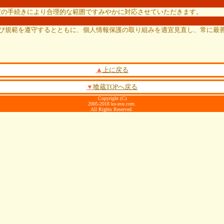
定の手続きにより合理的な範囲ですみやかに対応させていただきます。
及び規範を遵守するとともに、個人情報保護の取り組みを適宜見直し、常に最
▲
上に戻る
▼
喰蔵TOPへ戻る
Copyright (C)
2005-2018 ku-zou.com.
All Rights Reserved.