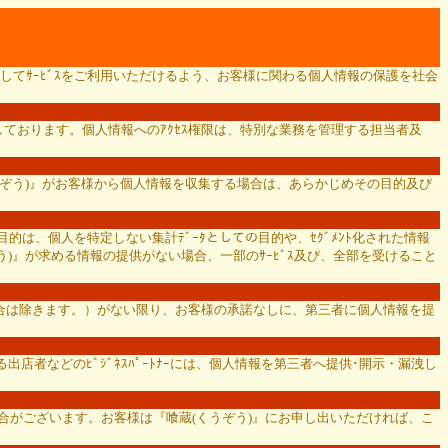
してｻｰﾋﾞｽをご利用いただけるよう、お客様に関わる個人情報の保護を社会
ております。個人情報へのｱｸｾｽ権限は、特別な業務を管理する担当者及
くうぞう)』がお客様から個人情報を収集する場合は、あらかじめその目的及び
的は、個人を特定しない集計ﾃﾞｰﾀとしての目的や、ｾｸﾞﾒﾝﾄ化された情報
)』が求める情報の提供がない場合、一部のｻｰﾋﾞｽ及び、全部を受けること
場合は除きます。）がない限り、お客様の承諾なしに、第三者に個人情報を提
店者などのﾋﾞｼﾞﾈｽﾊﾟｰﾄﾅｰには、個人情報を第三者へ提供･開示・漏洩し
ただく場合がございます。お客様は『喰蔵(くうぞう)』にお申し出いただければ、こ