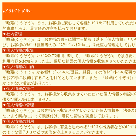
●ﾌﾟﾗｲﾊﾞｼｰﾎﾟﾘｼｰ
『喰蔵(くうぞう)』では、お客様に安心して各種ｻｰﾋﾞｽをご利用してい
的責務と考え、最大限の注意を払っております。
▼社内管理
『喰蔵(くうぞう)』は、お客様の個人に関する情報（以下「個人情報」と
び、お客様のｻﾎﾟｰﾄ担当者のみﾊﾟｽﾜｰﾄﾞｺﾝﾄﾛｰﾙにより厳重な管理をしてお
▼個人情報の収集
『喰蔵(くうぞう)』ｻｰﾋﾞｽのご利用に際して、『喰蔵(くうぞう)』では
利用内容をお知らせした上、適切な範囲の個人情報を収集させていただき
▼個人情報の目的
『喰蔵(くうぞう)』が各種ｻｰﾋﾞｽへのご登録、懸賞、その他ｲﾍﾞﾝﾄへの
をお客様にお届けすることを目的としています。また、『喰蔵(くうぞう)』
ができない場合があります。
▼個人情報の提供
『喰蔵(くうぞう)』は、お客様から収集させていただいた個人情報を特設
供及び開示等は致しません。
▼個人情報の管理
『喰蔵(くうぞう)』はお客様から収集させていただいた個人情報を、法令及びｶ
ないよう契約によって義務付け、適切な管理を実施しております。
▼個人情報の利用
『喰蔵(くうぞう)』は、お客様に有益と思われるｻｰﾋﾞｽや出店者などのﾋﾞｼ
のような電子ﾒｰﾙなどの送信を停止させることができます。