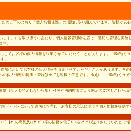
ただくため以下のとおり「個人情報保護」の活動に取り組んでいます。皆様が安心
いいます。）を取り扱うにあたり、個人情報管理者を設け、適切な管理を実施し
ります。
必要に応じてお客様の個人情報を収集させていただくことがあります。『喰蔵(
ます。
応募や参加においてお客様の個人情報を収集させていただくことがあります。その目
への個人情報の提供・登録は全てお客様の任意です。ゆえに、『喰蔵(くうぞう
の事情（個人を特定しない収集ﾃﾞｰﾀ等や法的権限により開示の要求をされた
ﾞｲﾄﾞﾗｲﾝに沿って適切に管理し、お客様の承諾に基づき個人情報を提供する出
ﾞﾈｽﾊﾟｰﾄﾅｰの商品及びｻｰﾋﾞｽ等の情報を電子ﾒｰﾙなどでお送りさせてい