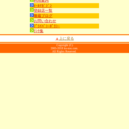
利用案内
ﾒｰﾙﾏｶﾞｼﾞﾝ
登録店一覧
喰蔵ブログ
お問い合わせ
ﾌﾟﾗｲﾊﾞｼｰﾎﾟﾘｼｰ
ﾘﾝｸ集
▲
上に戻る
Copyright (C)
2005-2018 ku-zou.com.
All Rights Reserved.