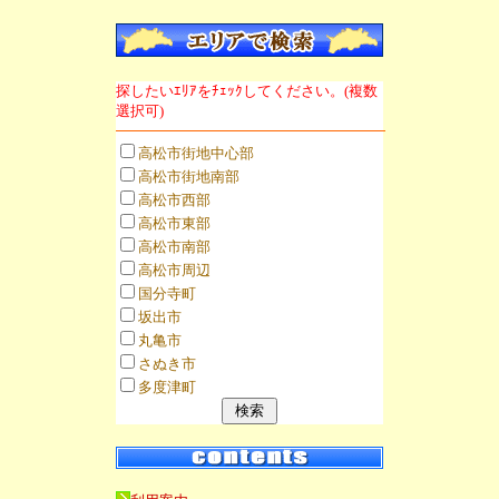
探したいｴﾘｱをﾁｪｯｸしてください。(複数
選択可)
高松市街地中心部
高松市街地南部
高松市西部
高松市東部
高松市南部
高松市周辺
国分寺町
坂出市
丸亀市
さぬき市
多度津町