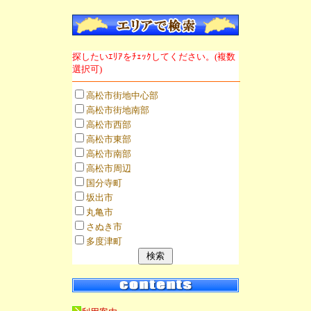
探したいｴﾘｱをﾁｪｯｸしてください。(複数
選択可)
高松市街地中心部
高松市街地南部
高松市西部
高松市東部
高松市南部
高松市周辺
国分寺町
坂出市
丸亀市
さぬき市
多度津町