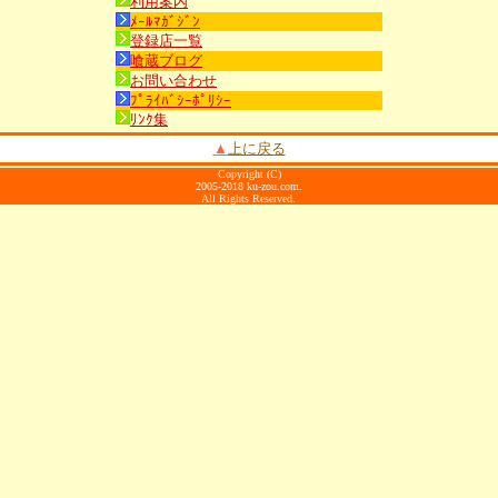
利用案内
ﾒｰﾙﾏｶﾞｼﾞﾝ
登録店一覧
喰蔵ブログ
お問い合わせ
ﾌﾟﾗｲﾊﾞｼｰﾎﾟﾘｼｰ
ﾘﾝｸ集
▲
上に戻る
Copyright (C)
2005-2018 ku-zou.com.
All Rights Reserved.