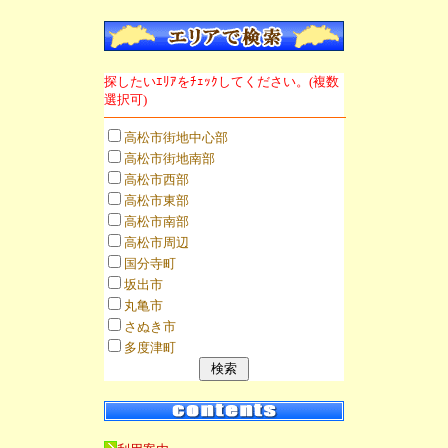
探したいｴﾘｱをﾁｪｯｸしてください。(複数
選択可)
高松市街地中心部
高松市街地南部
高松市西部
高松市東部
高松市南部
高松市周辺
国分寺町
坂出市
丸亀市
さぬき市
多度津町