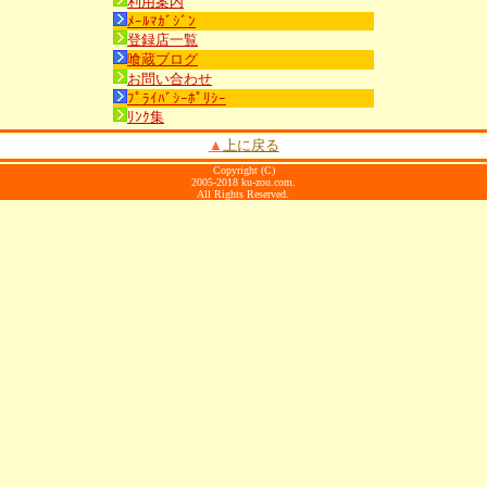
利用案内
ﾒｰﾙﾏｶﾞｼﾞﾝ
登録店一覧
喰蔵ブログ
お問い合わせ
ﾌﾟﾗｲﾊﾞｼｰﾎﾟﾘｼｰ
ﾘﾝｸ集
▲
上に戻る
Copyright (C)
2005-2018 ku-zou.com.
All Rights Reserved.