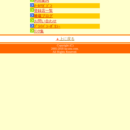
利用案内
ﾒｰﾙﾏｶﾞｼﾞﾝ
登録店一覧
喰蔵ブログ
お問い合わせ
ﾌﾟﾗｲﾊﾞｼｰﾎﾟﾘｼｰ
ﾘﾝｸ集
▲
上に戻る
Copyright (C)
2005-2018 ku-zou.com.
All Rights Reserved.