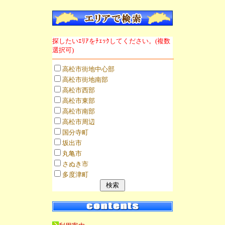
探したいｴﾘｱをﾁｪｯｸしてください。(複数
選択可)
高松市街地中心部
高松市街地南部
高松市西部
高松市東部
高松市南部
高松市周辺
国分寺町
坂出市
丸亀市
さぬき市
多度津町