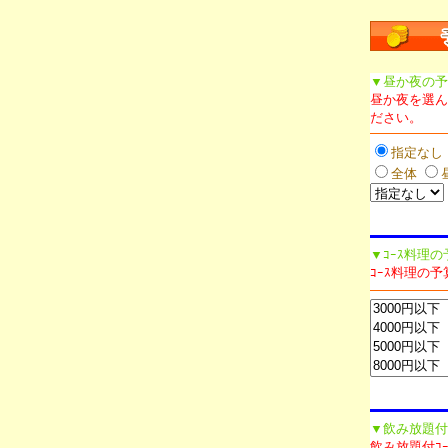
▼昼か夜の予
昼か夜を選ん
ださい。
指定なし
全体
▼ｺｰｽ料理
ｺｰｽ料理の
▼飲み放題付
飲み放題付ｺ