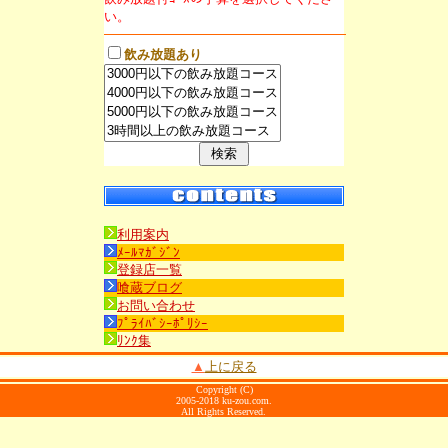
い。
飲み放題あり
利用案内
ﾒｰﾙﾏｶﾞｼﾞﾝ
登録店一覧
喰蔵ブログ
お問い合わせ
ﾌﾟﾗｲﾊﾞｼｰﾎﾟﾘｼｰ
ﾘﾝｸ集
▲
上に戻る
Copyright (C)
2005-2018 ku-zou.com.
All Rights Reserved.