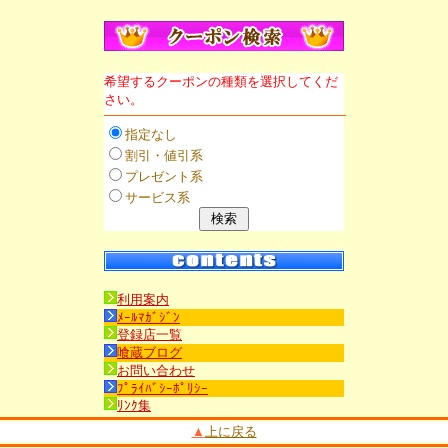
希望するクーポンの種類を選択してくだ
さい。
指定なし
割引・値引系
プレゼント系
サービス系
利用案内
ﾒｰﾙﾏｶﾞｼﾞﾝ
登録店一覧
喰蔵ブログ
お問い合わせ
ﾌﾟﾗｲﾊﾞｼｰﾎﾟﾘｼｰ
ﾘﾝｸ集
▲
上に戻る