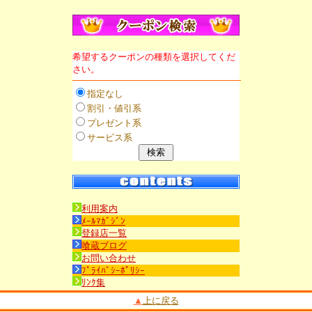
希望するクーポンの種類を選択してくだ
さい。
指定なし
割引・値引系
プレゼント系
サービス系
利用案内
ﾒｰﾙﾏｶﾞｼﾞﾝ
登録店一覧
喰蔵ブログ
お問い合わせ
ﾌﾟﾗｲﾊﾞｼｰﾎﾟﾘｼｰ
ﾘﾝｸ集
▲
上に戻る