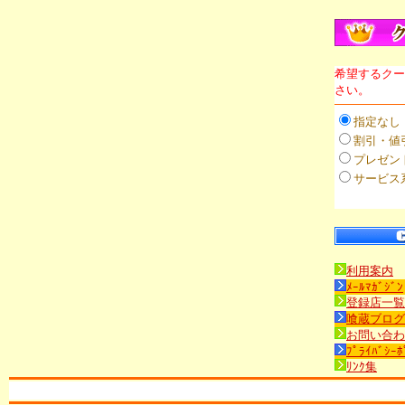
希望するクー
さい。
指定なし
割引・値
プレゼン
サービス
利用案内
ﾒｰﾙﾏｶﾞｼﾞﾝ
登録店一覧
喰蔵ブログ
お問い合わ
ﾌﾟﾗｲﾊﾞｼｰﾎ
ﾘﾝｸ集