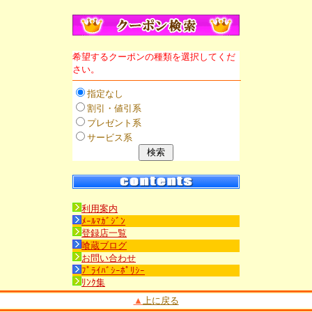
希望するクーポンの種類を選択してくだ
さい。
指定なし
割引・値引系
プレゼント系
サービス系
利用案内
ﾒｰﾙﾏｶﾞｼﾞﾝ
登録店一覧
喰蔵ブログ
お問い合わせ
ﾌﾟﾗｲﾊﾞｼｰﾎﾟﾘｼｰ
ﾘﾝｸ集
▲
上に戻る