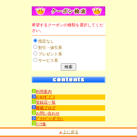
希望するクーポンの種類を選択してくだ
さい。
指定なし
割引・値引系
プレゼント系
サービス系
利用案内
ﾒｰﾙﾏｶﾞｼﾞﾝ
登録店一覧
喰蔵ブログ
お問い合わせ
ﾌﾟﾗｲﾊﾞｼｰﾎﾟﾘｼｰ
ﾘﾝｸ集
▲
上に戻る