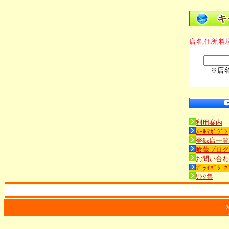
店名,住所,料
※店
利用案内
ﾒｰﾙﾏｶﾞｼﾞﾝ
登録店一覧
喰蔵ブログ
お問い合わ
ﾌﾟﾗｲﾊﾞｼｰﾎ
ﾘﾝｸ集
2