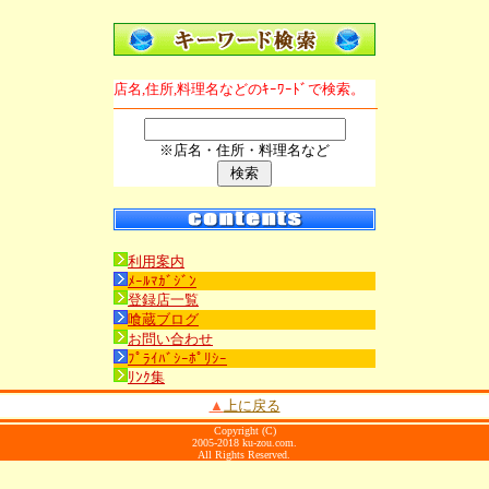
店名,住所,料理名などのｷｰﾜｰﾄﾞで検索。
※店名・住所・料理名など
利用案内
ﾒｰﾙﾏｶﾞｼﾞﾝ
登録店一覧
喰蔵ブログ
お問い合わせ
ﾌﾟﾗｲﾊﾞｼｰﾎﾟﾘｼｰ
ﾘﾝｸ集
▲
上に戻る
Copyright (C)
2005-2018 ku-zou.com.
All Rights Reserved.