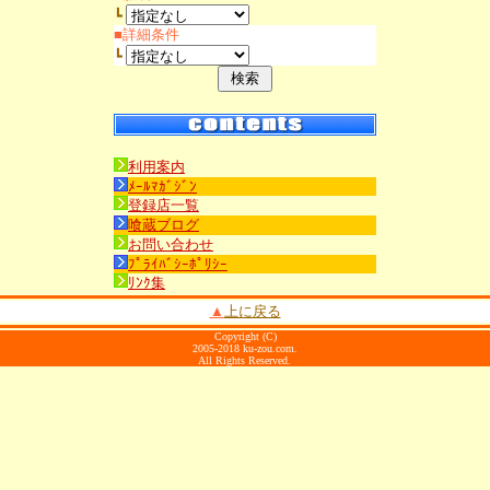
┗
■詳細条件
┗
利用案内
ﾒｰﾙﾏｶﾞｼﾞﾝ
登録店一覧
喰蔵ブログ
お問い合わせ
ﾌﾟﾗｲﾊﾞｼｰﾎﾟﾘｼｰ
ﾘﾝｸ集
▲
上に戻る
Copyright (C)
2005-2018 ku-zou.com.
All Rights Reserved.