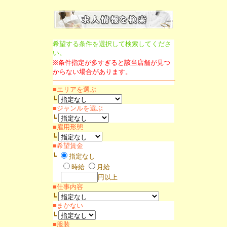
希望する条件を選択して検索してくださ
い。
※条件指定が多すぎると該当店舗が見つ
からない場合があります。
■エリアを選ぶ
┗
■ジャンルを選ぶ
┗
■雇用形態
┗
■希望賃金
┗
指定なし
時給
月給
円以上
■仕事内容
┗
■まかない
┗
■服装