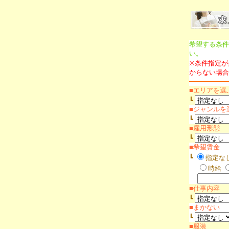
希望する条件
い。
※条件指定が
からない場合
■エリアを選
┗
■ジャンルを
┗
■雇用形態
┗
■希望賃金
┗
指定な
時給
■仕事内容
┗
■まかない
┗
■服装