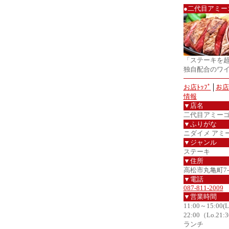
●二代目アミー
「ステーキを
独自配合のワ
お店ﾄｯﾌﾟ
│
お店
情報
▼店名
二代目アミー
▼ふりがな
ニダイメ アミ
▼ジャンル
ステーキ
▼住所
高松市丸亀町7
▼電話
087-811-2009
▼営業時間
11:00～15:00(
22:00（Lo.21:
ランチ