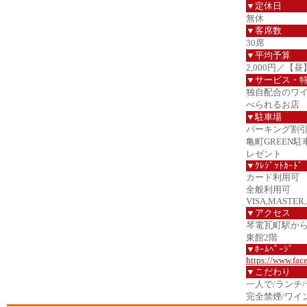
▼定休日
無休
▼客席数
30席
▼平均予算
2,000円／【昼
▼サービス・
独自配合のワ
べられるお店
▼駐車場
パーキング割引あ
亀町GREEN
レゼント
▼ｸﾚｼﾞｯﾄｶｰﾄﾞ
カード利用可
全般利用可
VISA,MASTER,
▼アクセス
琴電瓦町駅から
東館2階
▼ﾎｰﾑﾍﾟｰｼﾞ
https://www.fa
▼こだわり
一人で/ランチ
完全禁煙/ワイン