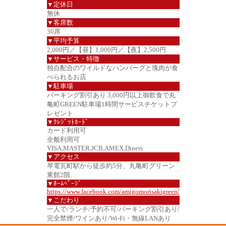
▼定休日
無休
▼客席数
30席
▼平均予算
2,000円／【昼】1,000円／【夜】2,500円
▼サービス・特徴
独自配合のワイルドなハンバーグと塊肉が食
べられるお店
▼駐車場
パーキング割引あり 3,000円以上御飲食で丸
亀町GREEN駐車場1時間サービスチケットプ
レゼント
▼ｸﾚｼﾞｯﾄｶｰﾄﾞ
カード利用可
全般利用可
VISA,MASTER,JCB,AMEX,Diners
▼アクセス
琴電瓦町駅から徒歩約5分、丸亀町グリーン
東館2階
▼ﾎｰﾑﾍﾟｰｼﾞ
https://www.facebook.com/amigomorisakigreen/
▼こだわり
一人で/ランチ/予約不可/パーキング割引あり/
完全禁煙/ワインあり/Wi-Fi・無線LANあり