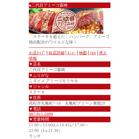
●二代目アミーゴ森崎
「ステーキを超えた」ハンバーグ。アミーゴ
独自配合のワイルドな味！
お店ﾄｯﾌﾟ
│
お店詳細
│
ﾒﾆｭｰ
│
地図
│
ﾌｫﾄ
│
求人
情報
▼店名
二代目アミーゴ森崎
▼ふりがな
ニダイメ アミーゴモリサキ
▼ジャンル
ステーキ
▼住所
高松市丸亀町7-16 丸亀町グリーン東館2F
▼電話
087-811-2009
▼営業時間
11:00～15:00(Lo.14:45)／17:00～
22:00（Lo.21:30）
ランチ