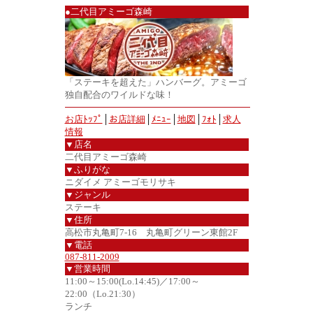
●二代目アミーゴ森崎
「ステーキを超えた」ハンバーグ。アミーゴ
独自配合のワイルドな味！
お店ﾄｯﾌﾟ
│
お店詳細
│
ﾒﾆｭｰ
│
地図
│
ﾌｫﾄ
│
求人
情報
▼店名
二代目アミーゴ森崎
▼ふりがな
ニダイメ アミーゴモリサキ
▼ジャンル
ステーキ
▼住所
高松市丸亀町7-16 丸亀町グリーン東館2F
▼電話
087-811-2009
▼営業時間
11:00～15:00(Lo.14:45)／17:00～
22:00（Lo.21:30）
ランチ