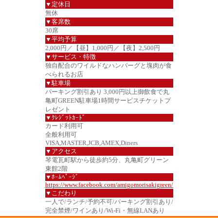
▼定休日
無休
▼客席数
30席
▼平均予算
2,000円／【昼】1,000円／【夜】2,500円
▼サービス・特徴
独自配合のワイルドなハンバーグと塊肉が食
べられるお店
▼駐車場
パーキング割引あり 3,000円以上御飲食で丸
亀町GREEN駐車場1時間サービスチケットプ
レゼント
▼ｸﾚｼﾞｯﾄｶｰﾄﾞ
カード利用可
全般利用可
VISA,MASTER,JCB,AMEX,Diners
▼アクセス
琴電瓦町駅から徒歩約5分、丸亀町グリーン
東館2階
▼ﾎｰﾑﾍﾟｰｼﾞ
https://www.facebook.com/amigomorisakigreen/
▼こだわり
一人で/ランチ/予約不可/パーキング割引あり/
完全禁煙/ワインあり/Wi-Fi・無線LANあり