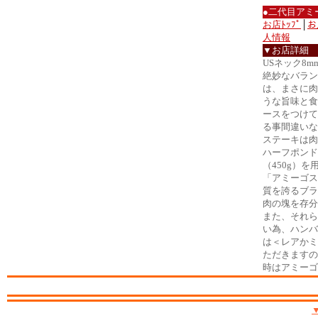
●二代目アミ
お店ﾄｯﾌﾟ
│
お
人情報
▼お店詳細
USネック8m
絶妙なバラン
は、まさに肉
うな旨味と食
ースをつけて
る事間違いな
ステーキは肉
ハーフポンド
（450g）
「アミーゴス
質を誇るブラ
肉の塊を存分
また、それら
い為、ハンバ
は＜レアかミ
ただきますの
時はアミーゴ