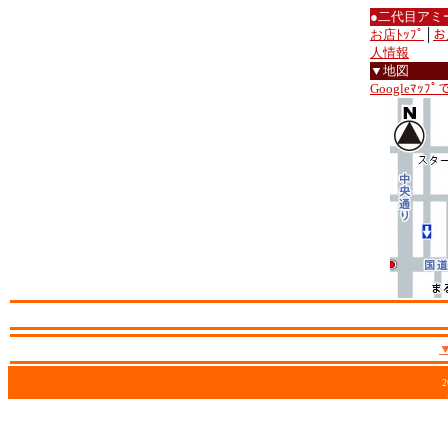
●二代目アミ
お店ﾄｯﾌﾟ
│
お
人情報
▼地図
Googleﾏｯﾌ
2