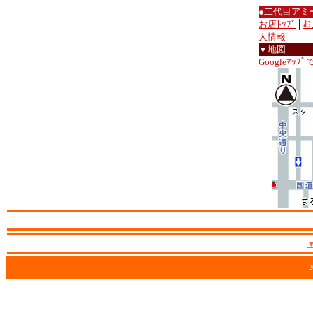
●二代目アミ
お店ﾄｯﾌﾟ
│
お
人情報
▼地図
Googleﾏｯﾌ
2