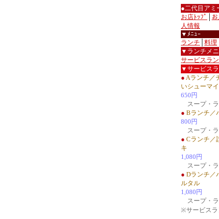
●二代目アミ
お店ﾄｯﾌﾟ
│
お
人情報
▼ﾒﾆｭｰ
ランチ
│
料理
▼ランチメニ
サービスラン
▼サービスラ
●
Aランチ／
いシューマイ
650円
スープ・ラ
●
Bランチ／
800円
スープ・ラ
●
Cランチ／
キ
1,080円
スープ・ラ
●
Dランチ／
ルタル
1,080円
スープ・ラ
※サービスラン