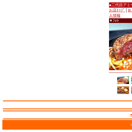
●二代目アミ
お店ﾄｯﾌﾟ
│
お
人情報
▼ﾌｫﾄ
2