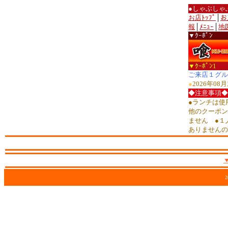
●しゃぶしゃ
お店ﾄｯﾌﾟ
│
お
報
│
ﾒﾆｭｰ
│
地
▼ｸｰﾎﾟﾝ
▼ｸｰﾎﾟﾝ1
ご来店１グル
●
2026年0
◆注意事項◆
●ランチは使
他のクーポン
ません ●１
ありませんの
2