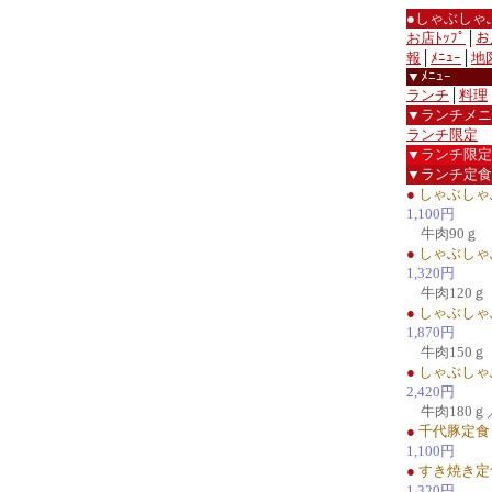
●しゃぶしゃ
お店ﾄｯﾌﾟ
│
お
報
│
ﾒﾆｭｰ
│
地
▼ﾒﾆｭｰ
ランチ
│
料理
▼ランチメニ
ランチ限定
▼ランチ限定
▼ランチ定食
●
しゃぶしゃ
1,100円
牛肉90ｇ
●
しゃぶしゃ
1,320円
牛肉120ｇ
●
しゃぶしゃ
1,870円
牛肉150ｇ
●
しゃぶしゃ
2,420円
牛肉180ｇ
●
千代豚定食
1,100円
●
すき焼き定
1,320円