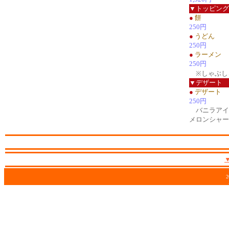
▼トッピング
●
餅
250円
●
うどん
250円
●
ラーメン
250円
※しゃぶし
▼デザート
●
デザート
250円
バニラアイ
メロンシャー
2