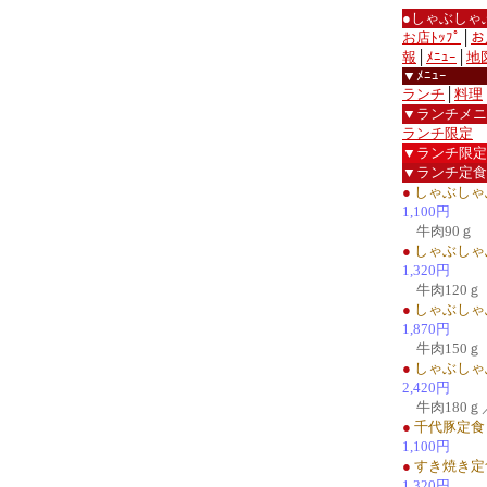
●しゃぶしゃ
お店ﾄｯﾌﾟ
│
お
報
│
ﾒﾆｭｰ
│
地
▼ﾒﾆｭｰ
ランチ
│
料理
▼ランチメニ
ランチ限定
▼ランチ限定
▼ランチ定食
●
しゃぶしゃ
1,100円
牛肉90ｇ
●
しゃぶしゃ
1,320円
牛肉120ｇ
●
しゃぶしゃ
1,870円
牛肉150ｇ
●
しゃぶしゃ
2,420円
牛肉180ｇ
●
千代豚定食
1,100円
●
すき焼き定
1,320円