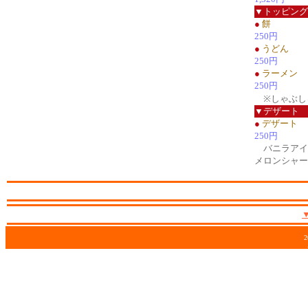
▼トッピング
●
餅
250円
●
うどん
250円
●
ラーメン
250円
※しゃぶし
▼デザート
●
デザート
250円
バニラアイ
メロンシャー
2