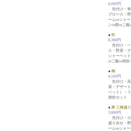
8,600円
先付け・車
ブロース・野
ームorシャ
ンor餅orご
●
松
6,300円
先付け・一
ス・野菜・デ
シャーベット
orご飯or雑
●
梅
4,100円
先付け・高
菜・デザート
ベット）・うど
雑炊セット
●
豚 三種盛
3,800円
先付け・ロ
盛り合せ・野
ームorシャ