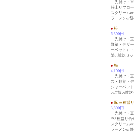
先付け・車
特上リブロー
スクリームo
ラーメンor餅
●
松
6,300円
先付け・豆
野菜・デザー
ーベット）・う
飯or雑炊セッ
●
梅
4,100円
先付け・豆
ス・野菜・デ
シャーベット
orご飯or雑
●
豚 三種盛
3,800円
先付け・豆
ラ3種盛り合
スクリームo
ラーメンor餅