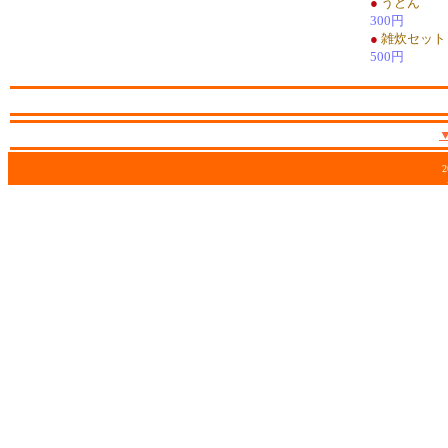
●
うどん
300円
●
雑炊セット
500円
2