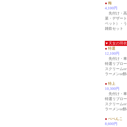
●
梅
4,100円
先付け・高
菜・デザート
ベット）・うど
雑炊セット
▼天女の羽衣
●
特選
12,100円
先付け・車
特選リブロー
スクリームo
ラーメンor餅
●
特上
10,300円
先付け・車
特選リブロー
スクリームo
ラーメンor餅
●
べべんこ
8,600円