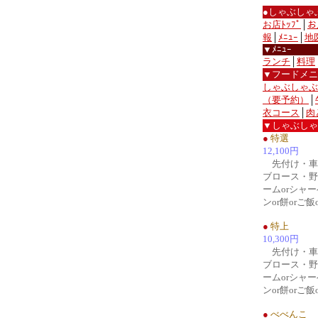
●しゃぶしゃ
お店ﾄｯﾌﾟ
│
お
報
│
ﾒﾆｭｰ
│
地
▼ﾒﾆｭｰ
ランチ
│
料理
▼フードメニ
しゃぶしゃぶ
（要予約）
│
衣コース
│
肉
▼しゃぶしゃ
●
特選
12,100円
先付け・車
ブロース・野
ームorシャ
ンor餅orご
●
特上
10,300円
先付け・車
ブロース・野
ームorシャ
ンor餅orご
●
べべんこ