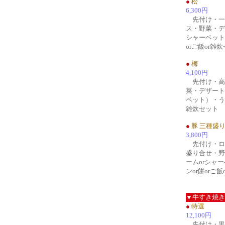
●
松
6,300円
先付け・一
ス・野菜・デ
シャーベット
orご飯or雑
●
梅
4,100円
先付け・高
菜・デザート
ベット）・うど
雑炊セット
●
豚 三種盛
3,800円
先付け・ロ
盛り合せ・野
ームorシャ
ンor餅orご
▼牛すき焼き
●
特選
12,100円
先付け・黒