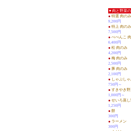
▼肉と野菜の
●
特選 肉の
9,200円
●
特上 肉の
7,500円
●
べべんこ 
6,400円
●
松 肉のみ
4,200円
●
梅 肉のみ
2,500円
●
豚 肉のみ
2,100円
●
しゃぶしゃ
750円～
●
すきやき野
1,000円～
●
せいろ蒸し
1,250円
●
餅
300円
●
ラーメン
300円