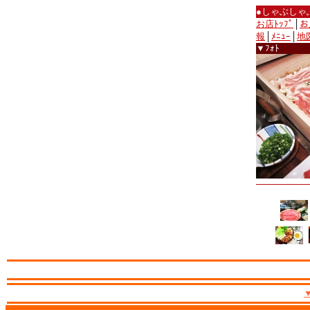
●しゃぶしゃ
お店ﾄｯﾌﾟ
│
お
報
│
ﾒﾆｭｰ
│
地
▼ﾌｫﾄ