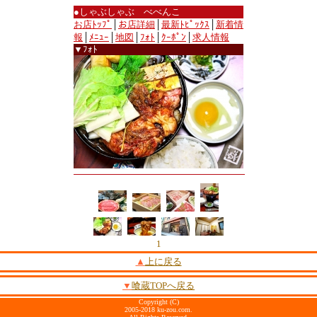
●しゃぶしゃぶ べべんこ
お店ﾄｯﾌﾟ
│
お店詳細
│
最新ﾄﾋﾟｯｸｽ
│
新着情
報
│
ﾒﾆｭｰ
│
地図
│
ﾌｫﾄ
│
ｸｰﾎﾟﾝ
│
求人情報
▼ﾌｫﾄ
1
▲
上に戻る
▼
喰蔵TOPへ戻る
Copyright (C)
2005-2018 ku-zou.com.