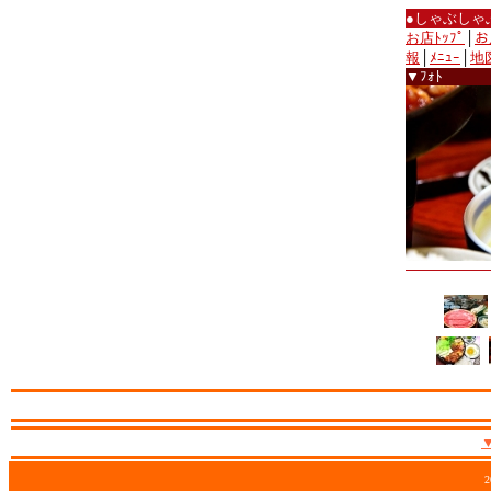
●しゃぶしゃ
お店ﾄｯﾌﾟ
│
お
報
│
ﾒﾆｭｰ
│
地
▼ﾌｫﾄ
2