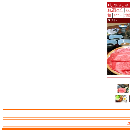
●しゃぶしゃ
お店ﾄｯﾌﾟ
│
お
報
│
ﾒﾆｭｰ
│
地
▼ﾌｫﾄ