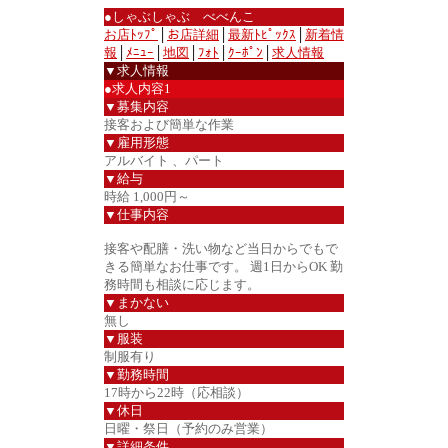
●しゃぶしゃぶ べべんこ
お店ﾄｯﾌﾟ
│
お店詳細
│
最新ﾄﾋﾟｯｸｽ
│
新着情
報
│
ﾒﾆｭｰ
│
地図
│
ﾌｫﾄ
│
ｸｰﾎﾟﾝ
│
求人情報
▼求人情報
●求人内容1
▼募集内容
接客および簡単な作業
▼雇用形態
アルバイト 、パート
▼給与
時給 1,000円～
▼仕事内容
接客や配膳・洗い物など当日からでもで
きる簡単なお仕事です。 週1日からOK 勤
務時間も相談に応じます。
▼まかない
無し
▼服装
制服有り
▼勤務時間
17時から22時（応相談）
▼休日
日曜・祭日（予約のみ営業）
▼詳細条件