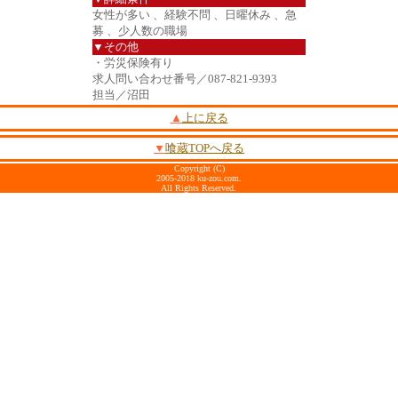
女性が多い 、経験不問 、日曜休み 、急
募 、少人数の職場
▼その他
・労災保険有り
求人問い合わせ番号／087-821-9393
担当／沼田
▲
上に戻る
▼
喰蔵TOPへ戻る
Copyright (C)
2005-2018 ku-zou.com.
All Rights Reserved.