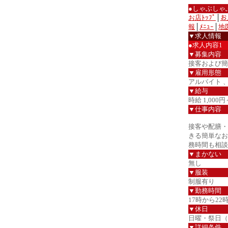
●しゃぶしゃ
お店ﾄｯﾌﾟ
│
お
報
│
ﾒﾆｭｰ
│
地
▼求人情報
●求人内容1
▼募集内容
接客および簡
▼雇用形態
アルバイト 
▼給与
時給 1,000円
▼仕事内容
接客や配膳・
きる簡単なお
務時間も相談
▼まかない
無し
▼服装
制服有り
▼勤務時間
17時から2
▼休日
日曜・祭日（
▼詳細条件