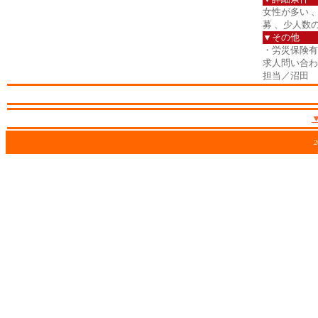
女性が多い 
募 、少人数
▼その他
・労災保険有
求人問い合わせ番
担当／沼田
2