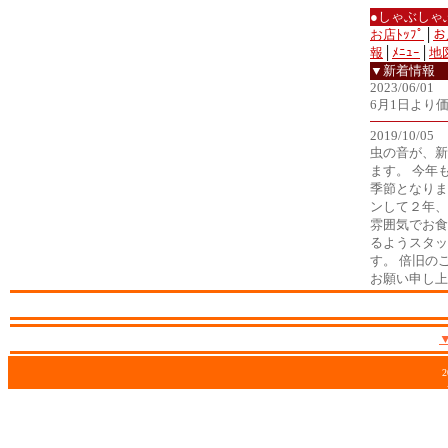
●しゃぶしゃ
お店ﾄｯﾌﾟ
│
お
報
│
ﾒﾆｭｰ
│
地
▼新着情報
2023/06/01
6月1日より
2019/10/05
虫の音が、新
ます。 今年
季節となりま
ンして２年、
雰囲気でお食
るようスタッ
す。 倍旧の
お願い申し上
2