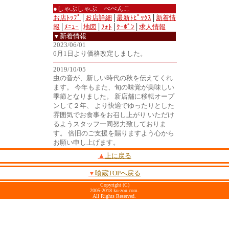
●しゃぶしゃぶ べべんこ
お店ﾄｯﾌﾟ
│
お店詳細
│
最新ﾄﾋﾟｯｸｽ
│
新着情
報
│
ﾒﾆｭｰ
│
地図
│
ﾌｫﾄ
│
ｸｰﾎﾟﾝ
│
求人情報
▼新着情報
2023/06/01
6月1日より価格改定しました。
2019/10/05
虫の音が、新しい時代の秋を伝えてくれ
ます。 今年もまた、旬の味覚が美味しい
季節となりました。 新店舗に移転オープ
ンして２年、 より快適でゆったりとした
雰囲気でお食事をお召し上がり いただけ
るようスタッフ一同努力致しておりま
す。 倍旧のご支援を賜りますよう心から
お願い申し上げます。
▲
上に戻る
▼
喰蔵TOPへ戻る
Copyright (C)
2005-2018 ku-zou.com.
All Rights Reserved.