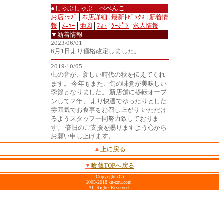
●しゃぶしゃぶ べべんこ
お店ﾄｯﾌﾟ
│
お店詳細
│
最新ﾄﾋﾟｯｸｽ
│
新着情
報
│
ﾒﾆｭｰ
│
地図
│
ﾌｫﾄ
│
ｸｰﾎﾟﾝ
│
求人情報
▼新着情報
2023/06/01
6月1日より価格改定しました。
2019/10/05
虫の音が、新しい時代の秋を伝えてくれ
ます。 今年もまた、旬の味覚が美味しい
季節となりました。 新店舗に移転オープ
ンして２年、 より快適でゆったりとした
雰囲気でお食事をお召し上がり いただけ
るようスタッフ一同努力致しておりま
す。 倍旧のご支援を賜りますよう心から
お願い申し上げます。
▲
上に戻る
▼
喰蔵TOPへ戻る
Copyright (C)
2005-2018 ku-zou.com.
All Rights Reserved.