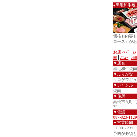
●黒毛和牛焼
価格も内容も
コース」がお
お店ﾄｯﾌﾟ
│
お
報
│
ﾒﾆｭｰ
│
地
▼店名
黒毛和牛焼肉
▼ふりがな
クロゲワギュ
▼ジャンル
焼肉
▼住所
高松市瓦町1
7F
▼電話
087-823-1129
▼営業時間
17:00～23:0
予約が必須と