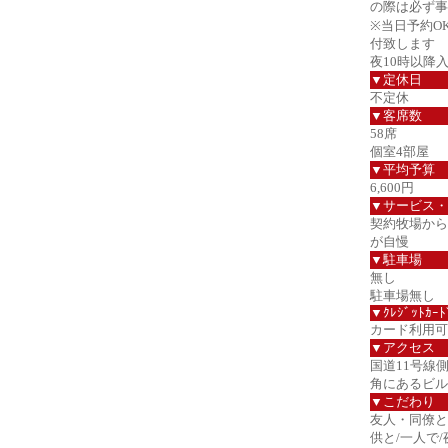
の際は必ず事
※当日予約O
付致します
夜10時以降
▼定休日
不定休
▼客席数
58席
個室4部屋
▼平均予算
6,600円
▼サービス・
契約牧場から
が自慢
▼駐車場
無し
駐車場無し
▼ｸﾚｼﾞｯﾄｶｰﾄ
カード利用可
▼アクセス
国道11号線
角にあるビル
▼こだわり
友人・同僚と
供と/一人で/