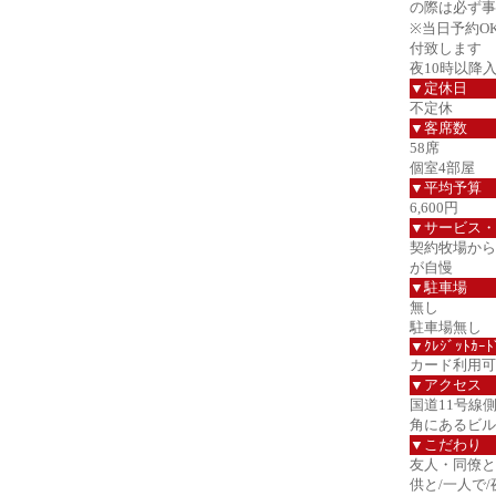
の際は必ず事
※当日予約O
付致します
夜10時以降
▼定休日
不定休
▼客席数
58席
個室4部屋
▼平均予算
6,600円
▼サービス・
契約牧場から
が自慢
▼駐車場
無し
駐車場無し
▼ｸﾚｼﾞｯﾄｶｰﾄ
カード利用可
▼アクセス
国道11号線
角にあるビル
▼こだわり
友人・同僚と
供と/一人で/