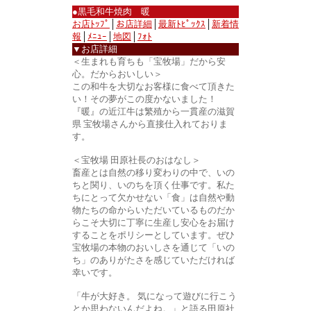
●黒毛和牛焼肉 暖
お店ﾄｯﾌﾟ
│
お店詳細
│
最新ﾄﾋﾟｯｸｽ
│
新着情
報
│
ﾒﾆｭｰ
│
地図
│
ﾌｫﾄ
▼お店詳細
＜生まれも育ちも「宝牧場」だから安
心。だからおいしい＞
この和牛を大切なお客様に食べて頂きた
い！その夢がこの度かないました！
『暖』の近江牛は繁殖から一貫産の滋賀
県 宝牧場さんから直接仕入れておりま
す。
＜宝牧場 田原社長のおはなし＞
畜産とは自然の移り変わりの中で、いの
ちと関り、いのちを頂く仕事です。私た
ちにとって欠かせない「食」は自然や動
物たちの命からいただいているものだか
らこそ大切に丁寧に生産し安心をお届け
することをポリシーとしています。ぜひ
宝牧場の本物のおいしさを通じて「いの
ち」のありがたさを感じていただければ
幸いです。
「牛が大好き。 気になって遊びに行こう
とか思わないんだよね。」と語る田原社