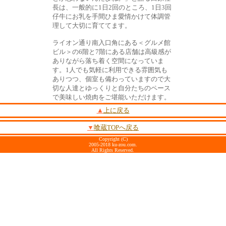
長は、一般的に1日2回のところ、1日3回
仔牛にお乳を手間ひま愛情かけて体調管
理して大切に育ててます。
ライオン通り南入口角にある＜グルメ館
ビル＞の6階と7階にある店舗は高級感が
ありながら落ち着く空間になっていま
す。1人でも気軽に利用できる雰囲気も
ありつつ、個室も備わっていますので大
切な人達とゆっくりと自分たちのペース
で美味しい焼肉をご堪能いただけます。
▲
上に戻る
▼
喰蔵TOPへ戻る
Copyright (C)
2005-2018 ku-zou.com.
All Rights Reserved.