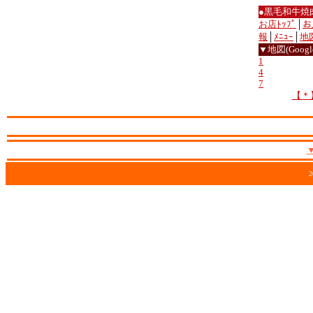
●黒毛和牛焼
お店ﾄｯﾌﾟ
│
お
報
│
ﾒﾆｭｰ
│
地
▼地図(Google
1
4
7
【＊
2