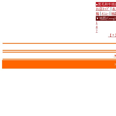
●黒毛和牛焼
お店ﾄｯﾌﾟ
│
お
報
│
ﾒﾆｭｰ
│
地
▼地図(Google
1
4
7
【＊
2