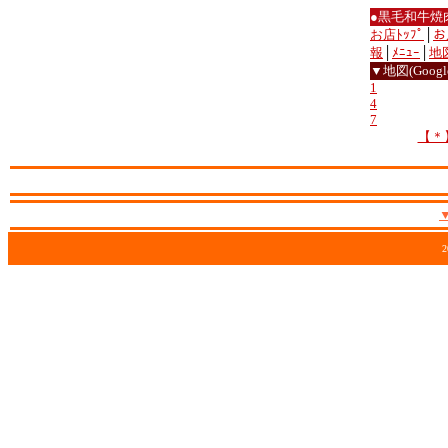
●黒毛和牛焼
お店ﾄｯﾌﾟ
│
お
報
│
ﾒﾆｭｰ
│
地
▼地図(Google
1
4
7
【＊
2